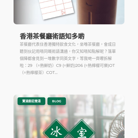
香港茶餐廳術語知多啲
茶餐廳代表住香港獨特飲食文化，坐喺茶餐廳，會成日
聽到伙記用唔同嘅術語溝通，你又知唔知點解呢？落單
個陣都會見到一堆數字同英文字，等我哋一齊嚟拆解
啦：29 （=熱鮮奶）C9 (=鮮奶)206 (=熱檸檬可樂)OT
（=熱檸檬茶）COT...
|
,
寶湖廚莊燉湯
BLOG