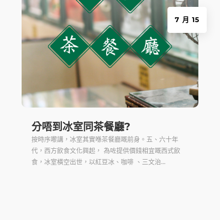
7 月 15
分唔到冰室同茶餐廳?
按時序嚟講，冰室其實喺茶餐廳嘅前身。五、六十年
代，西方飲食文化興起， 為咗提供價錢相宜嘅西式飲
食，冰室橫空出世，以紅豆冰、咖啡 、三文治...