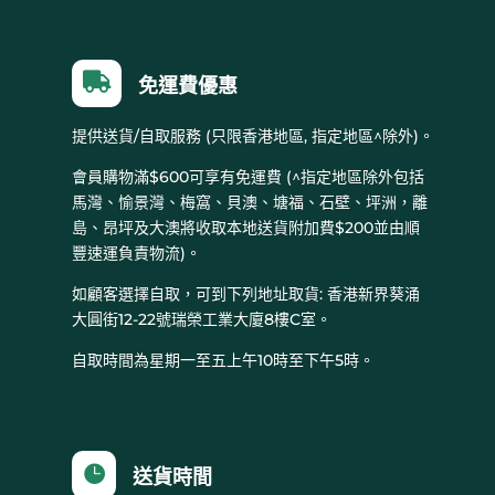

免運費優惠
提供送貨/自取服務 (只限香港地區, 指定地區^除外)。
會員購物滿$600可享有免運費 (^指定地區除外包括
馬灣、愉景灣、梅窩、貝澳、塘福、石壁、坪洲，離
島、昂坪及大澳將收取本地送貨附加費$200並由順
豐速運負責物流)。
如顧客選擇自取，可到下列地址取貨: 香港新界葵涌
大圓街12-22號瑞榮工業大廈8樓C室。
自取時間為星期一至五上午10時至下午5時。

送貨時間