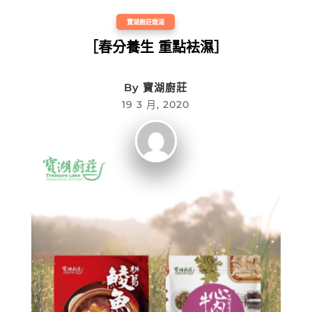
寶湖廚莊燉湯
［春分養生 重點袪濕］
By
寶湖廚莊
19 3 月, 2020