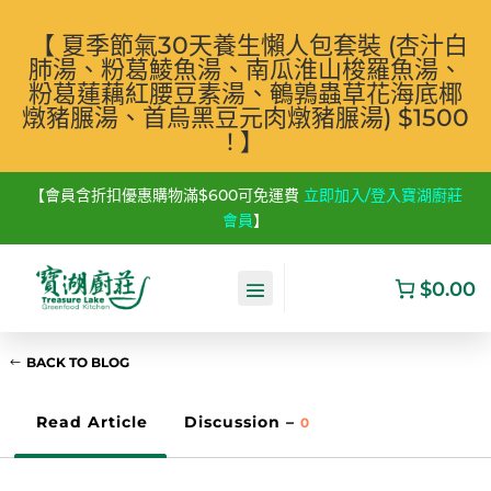
【 夏季節氣30天養生懶人包套裝 (杏汁白
肺湯、粉葛鯪魚湯、南瓜淮山梭羅魚湯、
粉葛蓮藕紅腰豆素湯、鵪鶉蟲草花海底椰
燉豬𦟌湯、首烏黑豆元肉燉豬𦟌湯) $1500
! 】
【會員含折扣優惠購物滿$600可免運費
立即加入/登入寶湖廚莊
會員
】
$0.00
BACK TO BLOG
Read Article
Discussion –
0