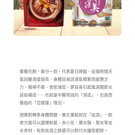
春暖花開，春分一到，代表夏日將臨，這個時間天
氣回暖濕度提高，身體容易因濕氣積累而疲憊乏
力、精神不振、食慾減低，更容易引起風濕關節炎
這些痛症⋯⋯也就是中醫常說的「濕症」，也是西
醫指的「亞健康」情況。
想應對轉季身體問題，養生重點就在「袪濕」。飲
食方面可以選擇粉葛、赤小豆、粟米鬚、薏米等去
水食材，有助祛濕之餘還可以對付水腫型肥胖。