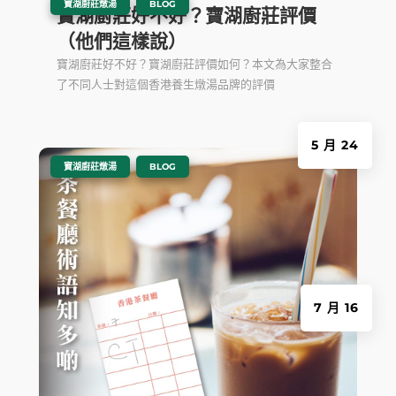
|
,
寶湖廚莊燉湯
BLOG
寶湖廚莊好不好？寶湖廚莊評價
（他們這樣說）
寶湖廚莊好不好？寶湖廚莊評價如何？本文為大家整合
了不同人士對這個香港養生燉湯品牌的評價
5 月 24
|
,
寶湖廚莊燉湯
BLOG
7 月 16