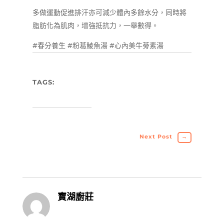
多做運動促進排汗亦可減少體內多餘水分，同時將
脂肪化為肌肉，增強抵抗力，一舉數得。
#春分養生 #粉葛鯪魚湯 #心內美牛蒡素湯
TAGS:
Next Post
→
寶湖廚莊