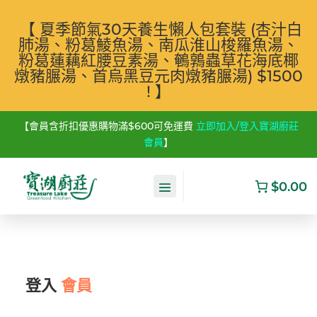
【 夏季節氣30天養生懶人包套裝 (杏汁白
肺湯、粉葛鯪魚湯、南瓜淮山梭羅魚湯、
粉葛蓮藕紅腰豆素湯、鵪鶉蟲草花海底椰
燉豬𦟌湯、首烏黑豆元肉燉豬𦟌湯) $1500
! 】
【會員含折扣優惠購物滿$600可免運費
立即加入/登入寶湖廚莊
會員
】
$0.00
登入
會員