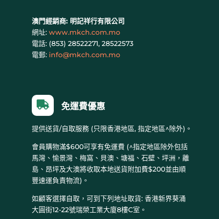
澳門經銷商:
明記祥行有限公司
網址:
www.mkch.com.mo
電話: (
853) 28522271, 28522573
電郵:
info@mkch.com.mo

免運費優惠
提供送貨/自取服務 (只限香港地區, 指定地區^除外)。
會員購物滿$600可享有免運費 (^指定地區除外包括
馬灣、愉景灣、梅窩、貝澳、塘福、石壁、坪洲，離
島、昂坪及大澳將收取本地送貨附加費$200並由順
豐速運負責物流)。
如顧客選擇自取，可到下列地址取貨: 香港新界葵涌
大圓街12-22號瑞榮工業大廈8樓C室。