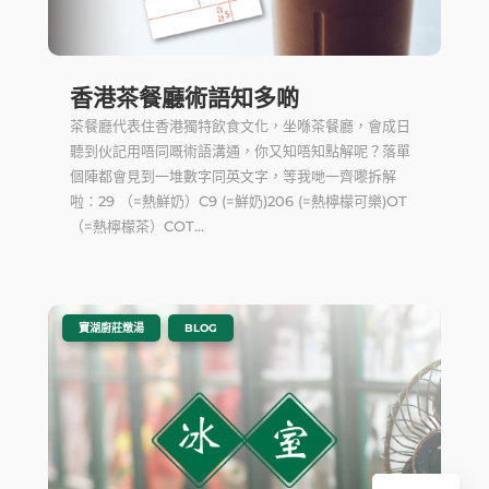
香港茶餐廳術語知多啲
茶餐廳代表住香港獨特飲食文化，坐喺茶餐廳，會成日
聽到伙記用唔同嘅術語溝通，你又知唔知點解呢？落單
個陣都會見到一堆數字同英文字，等我哋一齊嚟拆解
啦：29 （=熱鮮奶）C9 (=鮮奶)206 (=熱檸檬可樂)OT
（=熱檸檬茶）COT...
|
,
寶湖廚莊燉湯
BLOG