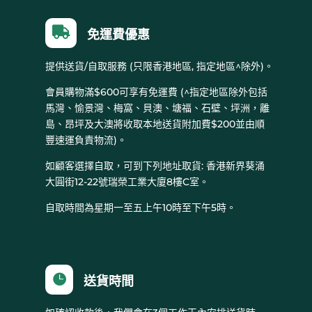

免運費優惠
提供送貨/自取服務 (只限香港地區, 指定地區^除外)。
會員購物滿$600可享有免運費 (^指定地區除外包括
馬灣、愉景灣、梅窩、貝澳、塘福、石壁、坪洲，離
島、昂坪及大澳將收取本地送貨附加費$200並由順
豐速運負責物流)。
如顧客選擇自取，可到下列地址取貨: 香港新界葵涌
大圓街12-22號瑞榮工業大廈8樓C室。
自取時間為星期一至五上午10時至下午5時。

送貨時間