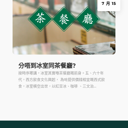
7 月 15
分唔到冰室同茶餐廳?
按時序嚟講，冰室其實喺茶餐廳嘅前身。五、六十年
代，西方飲食文化興起， 為咗提供價錢相宜嘅西式飲
食，冰室橫空出世，以紅豆冰、咖啡 、三文治...