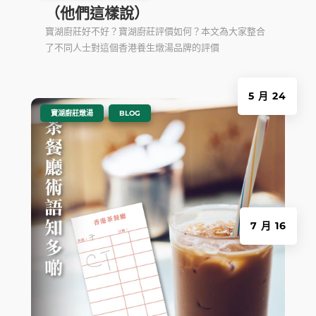
（他們這樣說）
寶湖廚莊好不好？寶湖廚莊評價如何？本文為大家整合
了不同人士對這個香港養生燉湯品牌的評價
5 月 24
|
,
寶湖廚莊燉湯
BLOG
7 月 16