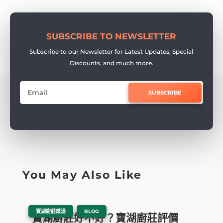
SUBSCRIBE TO NEWSLETTER
Subscribe to our Newsletter for Latest Updates, Special
Discounts, and much more.
SUBSCRIBE
You May Also Like
|
,
寶湖廚莊燉湯
BLOG
寶湖廚莊好不好？寶湖廚莊評價