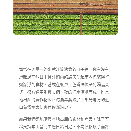
每當在炎夏一外出就汗流浹背的日子裡，你有沒有
想起過在烈日下揮汗如雨的農夫？超市內包裝得整
齊潔淨的食材，甚或在餐桌上色香味俱全的湯品菜
式，都有運用到農夫們辛勤的汗水滙聚而成，惟本
地出產的農作物因香港農業萎縮加上部分地方的進
口貨價格太便宜而逐漸減少。
如果我們都能購買本地出產的食材和商品，除了可
以支持本土營商生態自給自足，不為價格競爭而將