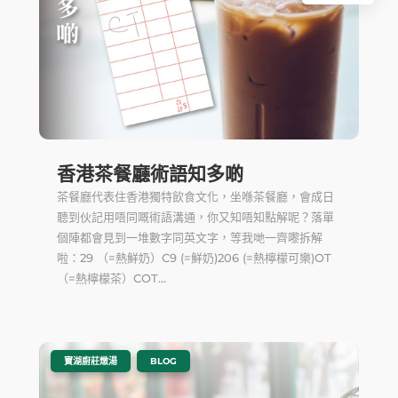
香港茶餐廳術語知多啲
茶餐廳代表住香港獨特飲食文化，坐喺茶餐廳，會成日
聽到伙記用唔同嘅術語溝通，你又知唔知點解呢？落單
個陣都會見到一堆數字同英文字，等我哋一齊嚟拆解
啦：29 （=熱鮮奶）C9 (=鮮奶)206 (=熱檸檬可樂)OT
（=熱檸檬茶）COT...
|
,
寶湖廚莊燉湯
BLOG