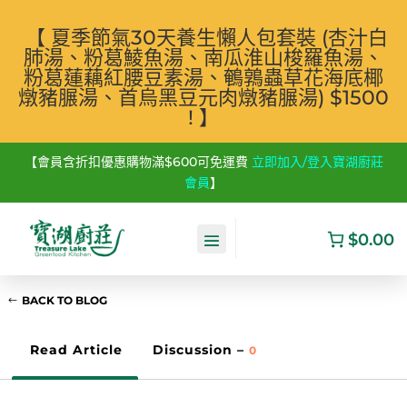
【 夏季節氣30天養生懶人包套裝 (杏汁白
肺湯、粉葛鯪魚湯、南瓜淮山梭羅魚湯、
粉葛蓮藕紅腰豆素湯、鵪鶉蟲草花海底椰
燉豬𦟌湯、首烏黑豆元肉燉豬𦟌湯) $1500
! 】
【會員含折扣優惠購物滿$600可免運費
立即加入/登入寶湖廚莊
會員
】
$0.00
BACK TO BLOG
Read Article
Discussion –
0