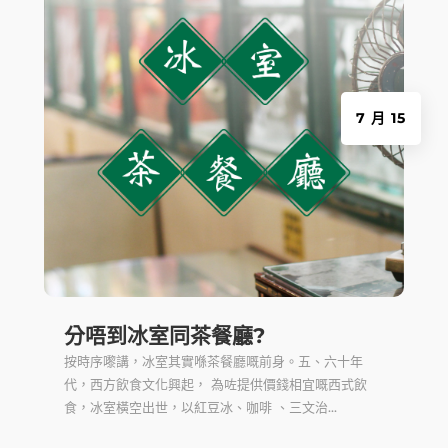
7 月 15
分唔到冰室同茶餐廳?
按時序嚟講，冰室其實喺茶餐廳嘅前身。五、六十年
代，西方飲食文化興起， 為咗提供價錢相宜嘅西式飲
食，冰室橫空出世，以紅豆冰、咖啡 、三文治...