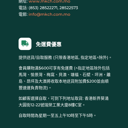
網址:
www.mkch.com.mo
電話: (
853) 28522271, 28522573
電郵:
info@mkch.com.mo

免運費優惠
提供送貨/自取服務 (只限香港地區, 指定地區^除外)。
會員購物滿$600可享有免運費 (^指定地區除外包括
馬灣、愉景灣、梅窩、貝澳、塘福、石壁、坪洲，離
島、昂坪及大澳將收取本地送貨附加費$200並由順
豐速運負責物流)。
如顧客選擇自取，可到下列地址取貨: 香港新界葵涌
大圓街12-22號瑞榮工業大廈8樓C室。
自取時間為星期一至五上午10時至下午5時。