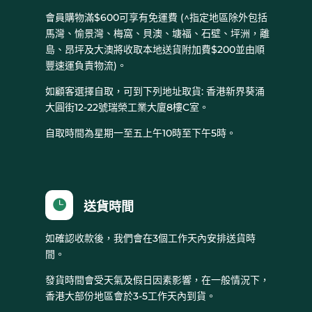
會員購物滿$600可享有免運費 (^指定地區除外包括
馬灣、愉景灣、梅窩、貝澳、塘福、石壁、坪洲，離
島、昂坪及大澳將收取本地送貨附加費$200並由順
豐速運負責物流)。
如顧客選擇自取，可到下列地址取貨: 香港新界葵涌
大圓街12-22號瑞榮工業大廈8樓C室。
自取時間為星期一至五上午10時至下午5時。

送貨時間
如確認收款後，我們會在3個工作天內安排送貨時
間。
發貨時間會受天氣及假日因素影響，在一般情況下，
香港大部份地區會於3-5工作天內到貨。