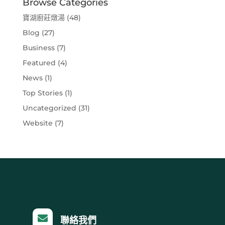
Browse Categories
寶湖廚莊燉湯
(48)
Blog
(27)
Business
(7)
Featured
(4)
News
(1)
Top Stories
(1)
Uncategorized
(31)
Website
(7)

聯絡我們