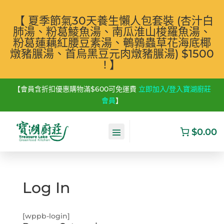
【 夏季節氣30天養生懶人包套裝 (杏汁白
肺湯、粉葛鯪魚湯、南瓜淮山梭羅魚湯、
粉葛蓮藕紅腰豆素湯、鵪鶉蟲草花海底椰
燉豬𦟌湯、首烏黑豆元肉燉豬𦟌湯) $1500
! 】
【會員含折扣優惠購物滿$600可免運費
立即加入/登入寶湖廚莊
會員
】
$0.00
Log In
[wppb-login]