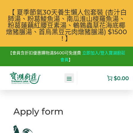
【 夏季節氣30天養生懶人包套裝 (杏汁白
肺湯、粉葛鯪魚湯、南瓜淮山梭羅魚湯、
粉葛蓮藕紅腰豆素湯、鵪鶉蟲草花海底椰
燉豬𦟌湯、首烏黑豆元肉燉豬𦟌湯) $1500
! 】
【會員含折扣優惠購物滿$600可免運費
立即加入/登入寶湖廚莊
會員
】
$0.00
Apply form