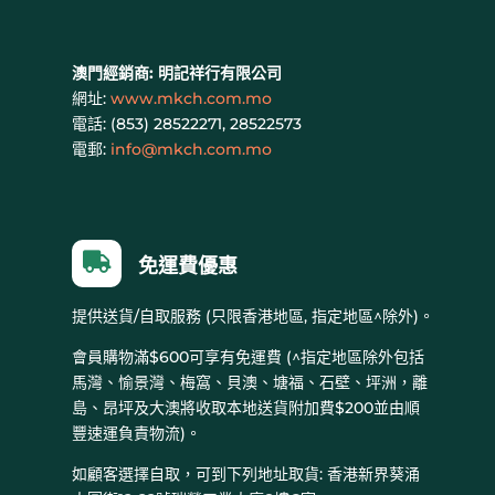
澳門經銷商:
明記祥行有限公司
網址:
www.mkch.com.mo
電話: (
853) 28522271, 28522573
電郵:
info@mkch.com.mo

免運費優惠
提供送貨/自取服務 (只限香港地區, 指定地區^除外)。
會員購物滿$600可享有免運費 (^指定地區除外包括
馬灣、愉景灣、梅窩、貝澳、塘福、石壁、坪洲，離
島、昂坪及大澳將收取本地送貨附加費$200並由順
豐速運負責物流)。
如顧客選擇自取，可到下列地址取貨: 香港新界葵涌