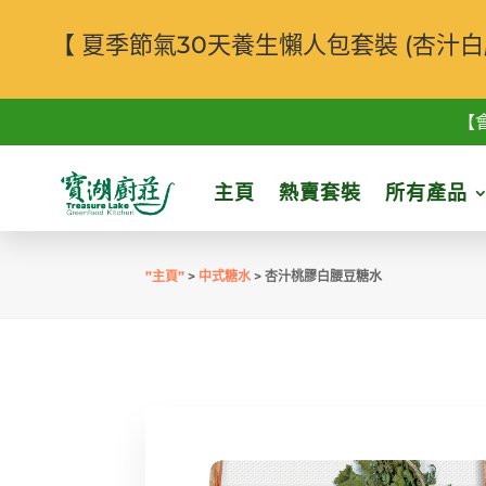
【 夏季節氣30天養生懶人包套裝 (杏
【
主頁
熱賣套裝
所有產品
”主頁”
>
中式糖水
> 杏汁桃膠白腰豆糖水