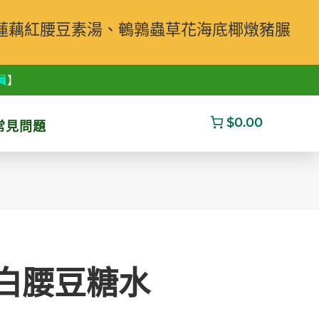
蓮藕紅腰豆素湯、鵪鶉蟲草花海底椰燉豬𦟌
員
】
$0.00
常見問題
白腰豆糖水