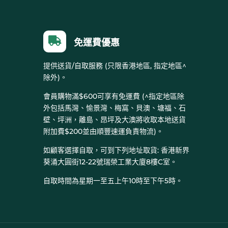

免運費優惠
提供送貨/自取服務 (只限香港地區, 指定地區^
除外)。
會員購物滿$600可享有免運費 (^指定地區除
外包括馬灣、愉景灣、梅窩、貝澳、塘福、石
壁、坪洲，離島、昂坪及大澳將收取本地送貨
附加費$200並由順豐速運負責物流)。
如顧客選擇自取，可到下列地址取貨: 香港新界
葵涌大圓街12-22號瑞榮工業大廈8樓C室。
自取時間為星期一至五上午10時至下午5時。