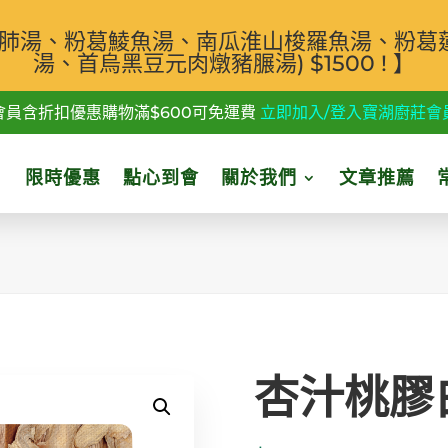
汁白肺湯、粉葛鯪魚湯、南瓜淮山梭羅魚湯、粉葛
湯、首烏黑豆元肉燉豬𦟌湯) $1500 ! 】
會員含折扣優惠購物滿$600可免運費
立即加入/登入寶湖廚莊會
限時優惠
點心到會
關於我們
文章推薦
杏汁桃膠