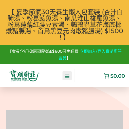
【 夏季節氣30天養生懶人包套裝 (杏汁白
肺湯、粉葛鯪魚湯、南瓜淮山梭羅魚湯、
粉葛蓮藕紅腰豆素湯、鵪鶉蟲草花海底椰
燉豬𦟌湯、首烏黑豆元肉燉豬𦟌湯) $1500
! 】
【會員含折扣優惠購物滿$600可免運費
立即加入/登入寶湖廚莊
會員
】
$0.00