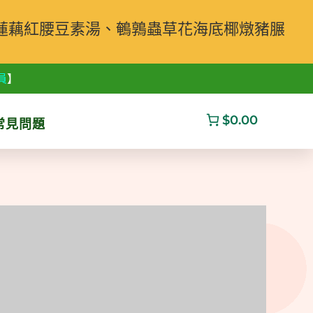
蓮藕紅腰豆素湯、鵪鶉蟲草花海底椰燉豬𦟌
員
】
$0.00
常見問題