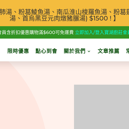
汁白肺湯、粉葛鯪魚湯、南瓜淮山梭羅魚湯、粉葛
湯、首烏黑豆元肉燉豬𦟌湯) $1500 ! 】
會員含折扣優惠購物滿$600可免運費
立即加入/登入寶湖廚莊會
限時優惠
點心到會
關於我們
文章推薦