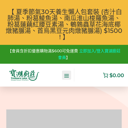
【 夏季節氣30天養生懶人包套裝 (杏汁白
肺湯、粉葛鯪魚湯、南瓜淮山梭羅魚湯、
粉葛蓮藕紅腰豆素湯、鵪鶉蟲草花海底椰
燉豬𦟌湯、首烏黑豆元肉燉豬𦟌湯) $1500
! 】
【會員含折扣優惠購物滿$600可免運費
立即加入/登入寶湖廚莊
會員
】
$0.00