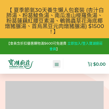
【 夏季節氣30天養生懶人包套裝 (杏汁白
肺湯、粉葛鯪魚湯、南瓜淮山梭羅魚湯、
粉葛蓮藕紅腰豆素湯、鵪鶉蟲草花海底椰
燉豬𦟌湯、首烏黑豆元肉燉豬𦟌湯) $1500
! 】
【會員含折扣優惠購物滿$600可免運費
立即加入/登入寶湖廚莊
會員
】
$0.00