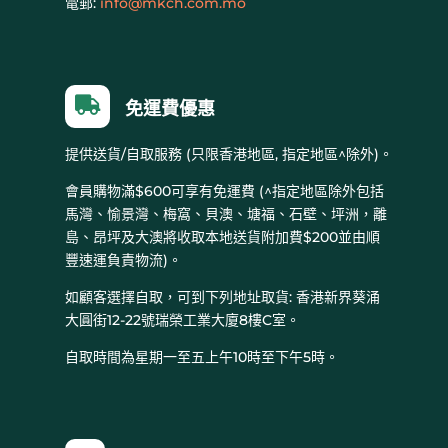
電郵:
info@mkch.com.mo

免運費優惠
提供送貨/自取服務 (只限香港地區, 指定地區^除外)。
會員購物滿$600可享有免運費 (^指定地區除外包括
馬灣、愉景灣、梅窩、貝澳、塘福、石壁、坪洲，離
島、昂坪及大澳將收取本地送貨附加費$200並由順
豐速運負責物流)。
如顧客選擇自取，可到下列地址取貨: 香港新界葵涌
大圓街12-22號瑞榮工業大廈8樓C室。
自取時間為星期一至五上午10時至下午5時。