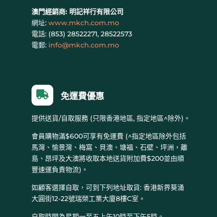
澳門經銷商:
明記祥行有限公司
網址:
www.mkch.com.mo
電話: (
853) 28522271, 28522573
電郵:
info@mkch.com.mo

免運費優惠
提供送貨/自取服務 (只限香港地區, 指定地區^除外)。
會員購物滿$600可享有免運費 (^指定地區除外包括
馬灣、愉景灣、梅窩、貝澳、塘福、石壁、坪洲，離
島、昂坪及大澳將收取本地送貨附加費$200並由順
豐速運負責物流)。
如顧客選擇自取，可到下列地址取貨: 香港新界葵涌
大圓街12-22號瑞榮工業大廈8樓C室。
自取時間為星期一至五上午10時至下午5時。