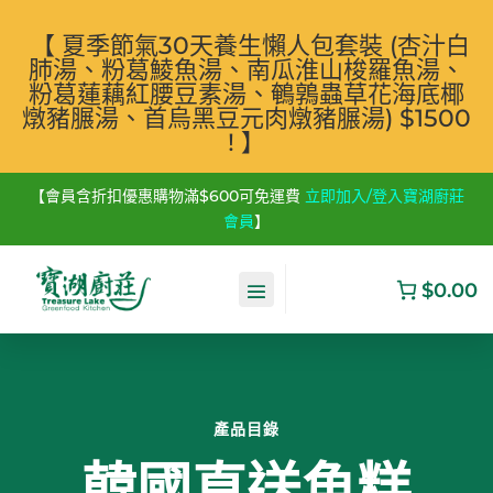
【 夏季節氣30天養生懶人包套裝 (杏汁白
肺湯、粉葛鯪魚湯、南瓜淮山梭羅魚湯、
粉葛蓮藕紅腰豆素湯、鵪鶉蟲草花海底椰
燉豬𦟌湯、首烏黑豆元肉燉豬𦟌湯) $1500
! 】
【會員含折扣優惠購物滿$600可免運費
立即加入/登入寶湖廚莊
會員
】
$0.00
產品目錄
韓國直送魚糕