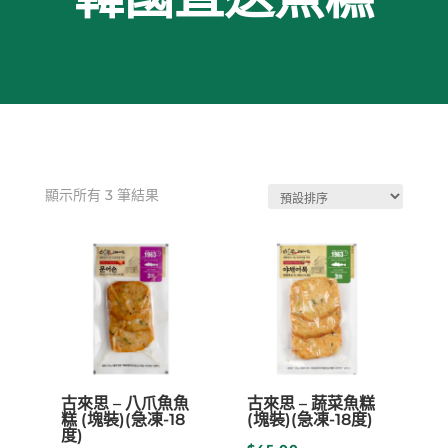
顯示所有 3 筆結果
古來思 – 八爪魚魚
古來思 – 蔬菜魚糕
糕 (塊裝)(急凍-18
(塊裝)(急凍-18度)
度)