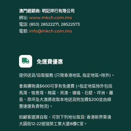
澳門經銷商:
明記祥行有限公司
網址:
www.mkch.com.mo
電話: (
853) 28522271, 28522573
電郵:
info@mkch.com.mo

免運費優惠
提供送貨/自取服務 (只限香港地區, 指定地區^除外)。
會員購物滿$600可享有免運費 (^指定地區除外包括
馬灣、愉景灣、梅窩、貝澳、塘福、石壁、坪洲，離
島、昂坪及大澳將收取本地送貨附加費$200並由順
豐速運負責物流)。
如顧客選擇自取，可到下列地址取貨: 香港新界葵涌
大圓街12-22號瑞榮工業大廈8樓C室。