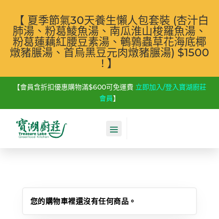
【 夏季節氣30天養生懶人包套裝 (杏汁白
肺湯、粉葛鯪魚湯、南瓜淮山梭羅魚湯、
粉葛蓮藕紅腰豆素湯、鵪鶉蟲草花海底椰
燉豬𦟌湯、首烏黑豆元肉燉豬𦟌湯) $1500
! 】
【會員含折扣優惠購物滿$600可免運費
立即加入/登入寶湖廚莊
會員
】
您的購物車裡還沒有任何商品。